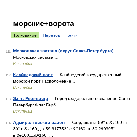
морские+ворота
Толкование
Перевод
Книги
Московская застава (округ Санкт-Петербурга)
—
111
Московская застава …
Википедия
Клайпедский порт
— Клайпедский государственный
112
морской порт Расположение …
Википедия
Saint-Petersburg
— Город федерального значения Санкт
113
Петербург Флаг Герб …
Википедия
Адмиралтейский район
— Координаты: 59° с.&#160;ш.
114
30° в.&#160;д. / 59.917752° с.&#160;ш. 30.299305°
в.&#160;д.&#160; …