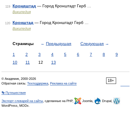
Крондштад
— Город Кронштадт Герб …
119
Википедия
Кронштад
— Город Кронштадт Герб …
120
Википедия
Страницы
←
Предыдущая
Следующая
→
1
2
3
4
5
6
7
8
9
10
11
12
13
© Академик, 2000-2026
18+
Обратная связь:
Техподдержка
,
Реклама на сайте
👣 Путешествия
Экспорт словарей на сайты
, сделанные на PHP,
Joomla,
Drupal,
WordPress, MODx.